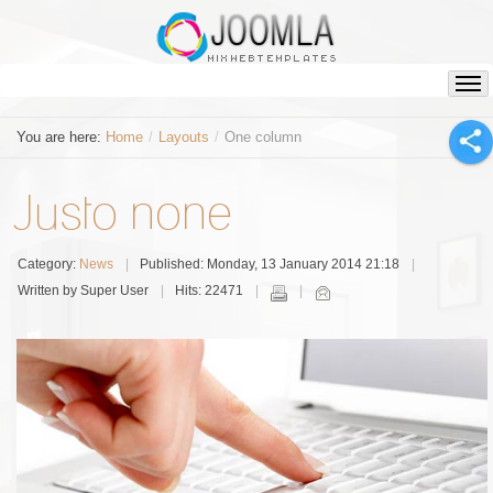
You are here:
Home
/
Layouts
/
One column
Justo none
Category:
News
Published: Monday, 13 January 2014 21:18
Written by Super User
Hits: 22471